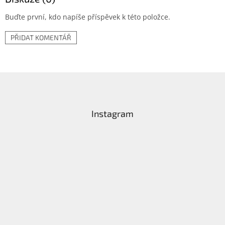
Buďte první, kdo napíše příspěvek k této položce.
PŘIDAT KOMENTÁŘ
Z
á
p
a
Instagram
t
í