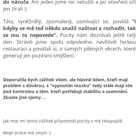
do náruče
. Ani jeden jsme nic netušili a po otevření očí
jen zírali :)
Táta, vyněžnělý, zpomalený, usmívající se, povídá
“i
kdyby se mě teď někdo snažil naštvat a rozhodit, tak
se mu to nepovede”.
Pocity nám doznívali ještě celý
den. Strávili jsme spolu odpoledne, navštívili řeckou
restauraci a povídali si, o samých pěkných věcech, které
generují jen pozitivní smýšlení.
Doporučila bych zážitek všem, ale hlavně lidem, kteří mají
problém s důvěrou, s "vypnutím mozku" tedy stále mají vše
pod kontrolou a těm, kteří potřebují stabilitu a uzemnění.
Zkuste jiné vjemy ...
Jak moc mi tento zážitek připomněl pocity v mé Houpajdě.
Moje práce má smysl :)