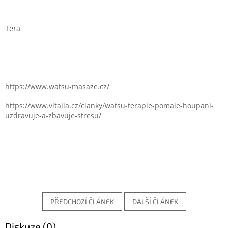
Tera
https://www.watsu-masaze.cz/
https://www.vitalia.cz/clanky/watsu-terapie-pomale-houpani-
uzdravuje-a-zbavuje-stresu/
PŘEDCHOZÍ ČLÁNEK
DALŠÍ ČLÁNEK
Diskuze (0)