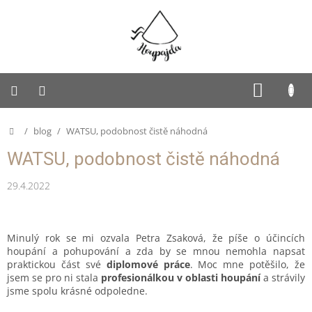
Přejít
na
obsah
SUKNĚ
NÁKUP
KOŠÍK
PUFFY
Domů
/
blog
/
WATSU, podobnost čistě náhodná
Dětská
WATSU, podobnost čistě náhodná
Houpajda
29.4.2022
Dospělácká
Houpajda
Rodinná
Houpajda
Minulý rok se mi ozvala Petra Zsaková, že píše o účincích
houpání a pohupování a zda by se mnou nemohla napsat
praktickou část své
diplomové práce
. Moc mne potěšilo, že
Autorská
tvorba
jsem se pro ni stala
profesionálkou v oblasti houpání
a strávily
jsme spolu krásné odpoledne.
Doplňky