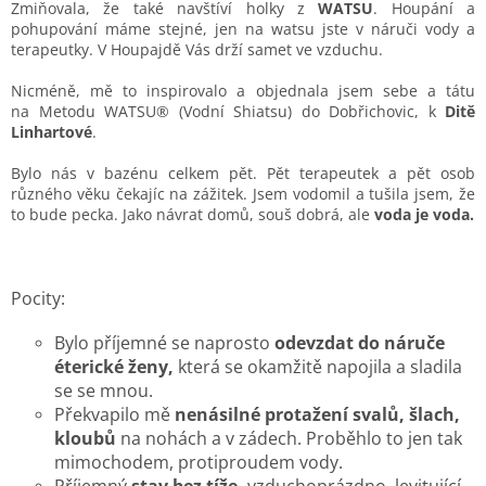
Zmiňovala, že také navštíví holky z
WATSU
. Houpání a
pohupování máme stejné, jen na watsu jste v náruči vody a
O
terapeutky. V Houpajdě Vás drží samet ve vzduchu.
mně
a
o
Nicméně, mě to inspirovalo a objednala jsem sebe a tátu
Houpajdě
na
Metodu WATSU® (Vodní Shiatsu) do Dobřichovic, k
Ditě
Linhartové
.
Terapie
houpáním
Bylo nás v bazénu celkem pět. Pět terapeutek a pět osob
různého věku čekajíc na zážitek.
Jsem vodomil a tušila jsem, že
Instalace
to bude pecka. Jako návrat domů, souš dobrá, ale
voda je voda.
blog
Obchodní
Pocity:
podmínky
Bylo příjemné se naprosto
odevzdat do náruče
Kontakty
éterické ženy,
která se okamžitě napojila a sladila
se se mnou.
Přihlášení
Překvapilo mě
nenásilné protažení svalů, šlach,
kloubů
na nohách a v zádech. Proběhlo to jen tak
mimochodem, protiproudem vody.
Příjemný
stav bez tíže,
vzduchoprázdno, levitující