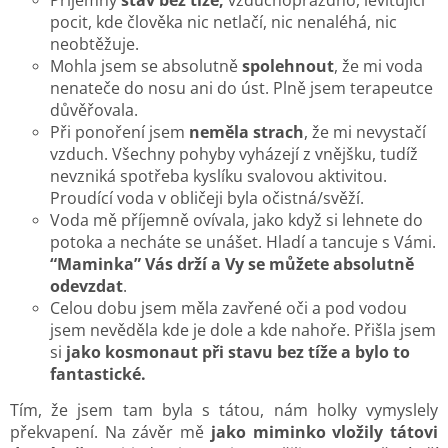
pocit, kde člověka nic netlačí, nic nenaléhá, nic
neobtěžuje.
Mohla jsem se absolutně
spolehnout
, že mi voda
nenateče do nosu ani do úst. Plně jsem terapeutce
důvěřovala.
Při ponoření jsem
neměla strach
, že mi nevystačí
vzduch. Všechny pohyby vyházejí z vnějšku, tudíž
nevzniká spotřeba kyslíku svalovou aktivitou.
Proudící voda v obličeji byla očistná/svěží.
Voda mě příjemně ovívala, jako když si lehnete do
potoka a necháte se unášet. Hladí a tancuje s Vámi.
“Maminka” Vás drží a Vy se můžete absolutně
odevzdat
.
Celou dobu jsem měla zavřené oči a pod vodou
jsem nevěděla kde je dole a kde nahoře. Přišla jsem
si
jako kosmonaut při stavu bez tíže a bylo to
fantastické.
Tím, že jsem tam byla s tátou, nám holky vymyslely
překvapení. Na závěr mě
jako miminko vložily tátovi