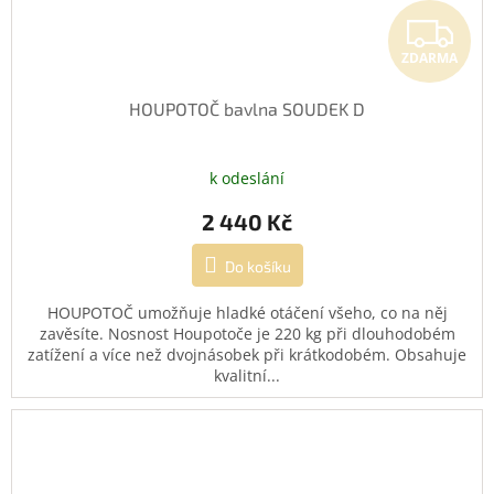
Z
ZDARMA
HOUPOTOČ bavlna SOUDEK D
k odeslání
2 440 Kč
Do košíku
HOUPOTOČ umožňuje hladké otáčení všeho, co na něj
zavěsíte. Nosnost Houpotoče je 220 kg při dlouhodobém
zatížení a více než dvojnásobek při krátkodobém. Obsahuje
kvalitní...