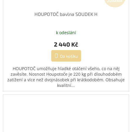
ZDARMA
HOUPOTOČ bavlna SOUDEK H
k odeslání
2 440 Kč
Do košíku
HOUPOTOČ umožňuje hladké otáčení všeho, co na něj
zavěsíte. Nosnost Houpotoče je 220 kg při dlouhodobém
zatížení a více než dvojnásobek při krátkodobém. Obsahuje
kvalitní...