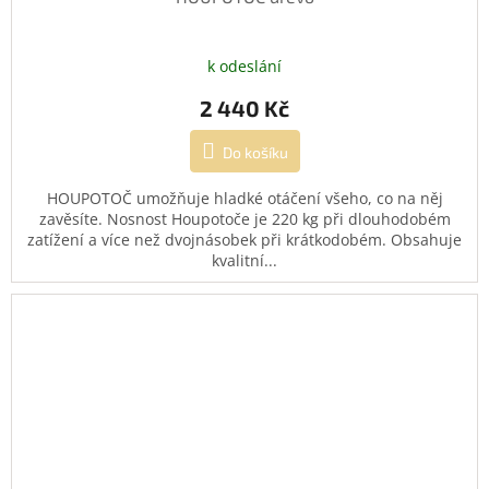
k odeslání
2 440 Kč
Do košíku
HOUPOTOČ umožňuje hladké otáčení všeho, co na něj
zavěsíte. Nosnost Houpotoče je 220 kg při dlouhodobém
zatížení a více než dvojnásobek při krátkodobém. Obsahuje
kvalitní...