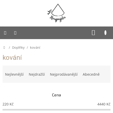
Přejít
na
obsah
SUKNĚ
NÁKUP
KOŠÍK
PUFFY
Domů
/
Doplňky
/
kování
Dětská
kování
Houpajda
Ř
Dospělácká
Houpajda
a
Nejlevnější
Nejdražší
Nejprodávanější
Abecedně
z
Rodinná
e
Houpajda
n
Cena
í
Autorská
tvorba
p
220
Kč
4440
Kč
r
Doplňky
o