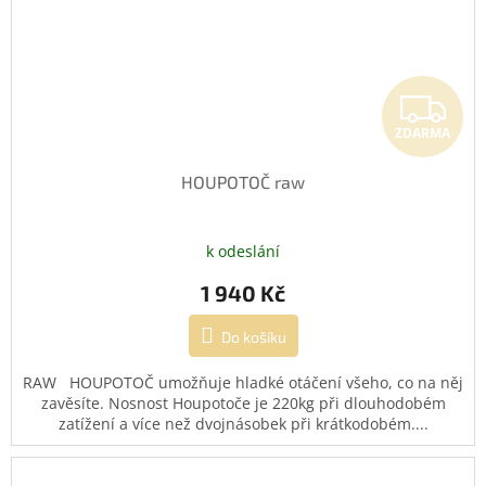
Z
ZDARMA
HOUPOTOČ raw
k odeslání
1 940 Kč
Do košíku
RAW HOUPOTOČ umožňuje hladké otáčení všeho, co na něj
zavěsíte. Nosnost Houpotoče je 220kg při dlouhodobém
zatížení a více než dvojnásobek při krátkodobém....