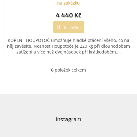
na zakázku
4 440 Kč
Do košíku
KOŘEN HOUPOTOČ umožňuje hladké otáčení všeho, co na
něj zavěsíte. Nosnost Houpotoče je 220 kg při dlouhodobém
zatížení a více než dvojnásobek při krátkodobém....
6
položek celkem
O
v
l
á
d
Z
a
á
c
p
í
a
Instagram
p
t
r
í
v
k