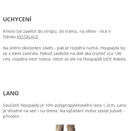
UCHYCENÍ
Křeslo lze zavěsit do stropu, do trámu, na větev - více v
článku
INSTALACE
Na jedno oko/jeden závěs - pak je rozpěra nutná. Houpajda by
se s Vámi zavírala. Pokud zavěsíte na dvě oka (rozteč cca 140
cm), rozpěra není nutná, nelze se ale na Houpajdě točit dokola.
LANO
Součástí Houpajdy je 10m polypropylenového lana 1,2cm. Lano
je vhodné na ven i na doma. Na vyžádání mohu zaslat jutové -
přírodní.