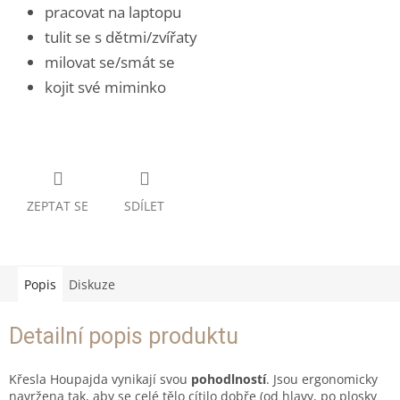
pracovat na laptopu
tulit se s dětmi/zvířaty
milovat se/smát se
kojit své miminko
ZEPTAT SE
SDÍLET
Popis
Diskuze
Detailní popis produktu
Křesla Houpajda vynikají svou
pohodlností
. Jsou ergonomicky
navržena tak, aby se celé tělo cítilo dobře (od hlavy, po plosky