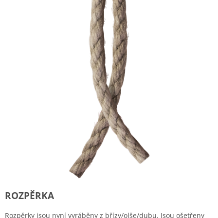
ROZPĚRKA
Rozpěrky jsou nyní vyráběny z břízy/olše/dubu. Jsou ošetřeny