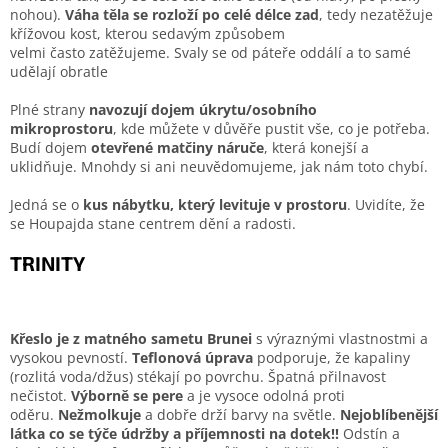
nohou).
Váha těla se rozloží po celé délce zad
, tedy nezatěžuje
křížovou kost, kterou sedavým způsobem
velmi často zatěžujeme. Svaly se od páteře oddálí a to samé
udělají obratle​
Plné strany
navozují dojem úkrytu/osobního
mikroprostoru
, kde můžete v důvěře pustit vše, co je potřeba.
Budí dojem
otevřené matčiny náruče
, která konejší a
uklidňuje. Mnohdy si ani neuvědomujeme, jak nám toto chybí.
Jedná se o
kus nábytku, který levituje v prostoru
. Uvidíte, že
se Houpajda stane centrem dění a radosti.
TRINITY
Křeslo je z matného sametu Brunei
s výraznými vlastnostmi a
vysokou pevností.
Teflonová úprava
podporuje, že kapaliny
(rozlitá voda/džus) stékají po povrchu. Špatná přilnavost
nečistot.
Výborně se pere
a je vysoce odolná proti
oděru.
Nežmolkuje
a dobře drží barvy na světle.
Nejoblíbenější
látka co se týče údržby a příjemnosti na dotek!!
Odstín a