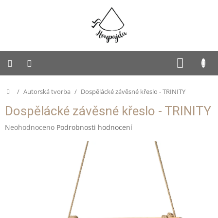
Přejít
na
obsah
SUKNĚ
NÁKUP
KOŠÍK
PUFFY
Domů
/
Autorská tvorba
/
Dospělácké závěsné křeslo - TRINITY
Dětská
Dospělácké závěsné křeslo - TRINITY
Houpajda
Průměrné
Neohodnoceno
Podrobnosti hodnocení
Dospělácká
hodnocení
Houpajda
produktu
je
Rodinná
0,0
Houpajda
z
5
Autorská
hvězdiček.
tvorba
Doplňky