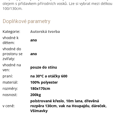
olejem s přídavkem přírodních vosků. Lze si vybrat mezi délkou
100/130cm.
Doplňkové parametry
Kategorie
:
Autorská tvorba
vhodné k
ano
dětem
:
vhodné do
prostoru se
ano
zvířaty
:
vhodné na
pouze do stínu
ven
:
praní
:
na 30°C a otáčky 600
materiál
:
100% polyester
rozměry
:
180x170cm
nosnost
:
200kg
polstrované křeslo, 10m lana, dřevěná
v ceně
:
rozpěra 130cm, vak na Houpajdu, dáreček,
Všímavky