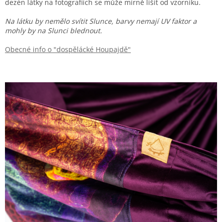
dezén látky na fotografiích se může mírně lišit od vzorníku.
Na látku by nemělo svítit Slunce, barvy nemají UV faktor a
mohly by na Slunci blednout.
Obecné info o "dospělácké Houpajdě"