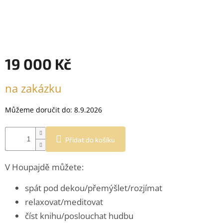
19 000 Kč
Měrná
na zakázku
cena:
Můžeme doručit do:
8.9.2026
Přidat do košíku
V Houpajdě můžete:
spát pod dekou/přemýšlet/rozjímat
relaxovat/meditovat
číst knihu/poslouchat hudbu