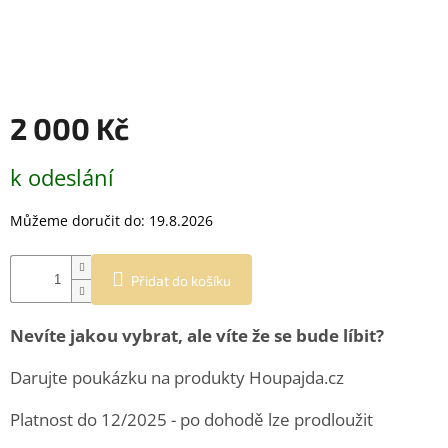
2 000 Kč
Měrná
k odeslání
cena:
Můžeme doručit do:
19.8.2026
Přidat do košíku
Nevíte jakou vybrat, ale víte že se bude líbit?
Darujte poukázku na produkty Houpajda.cz
Platnost do 12/2025 - po dohodě lze prodloužit