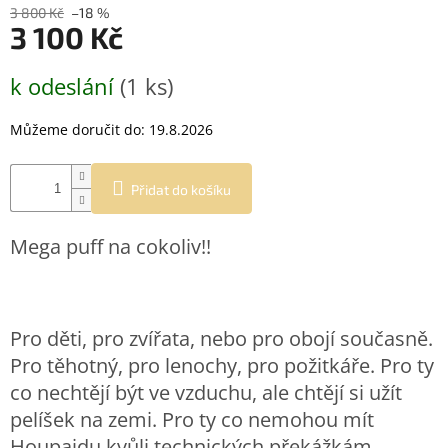
3 800 Kč
–18 %
3 100 Kč
Měrná
k odeslání
(1 ks)
cena:
Můžeme doručit do:
19.8.2026
Přidat do košíku
Mega puff na cokoliv!!
Pro děti, pro zvířata, nebo pro obojí současně.
Pro těhotný, pro lenochy, pro požitkáře. Pro ty
co nechtějí být ve vzduchu, ale chtějí si užít
pelíšek na zemi. Pro ty co nemohou mít
Houpajdu kvůli technických překážkám.