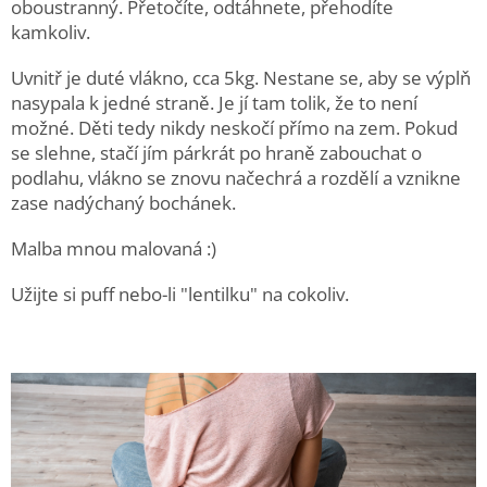
oboustranný. Přetočíte, odtáhnete, přehodíte
kamkoliv.
Uvnitř je duté vlákno, cca 5kg. Nestane se, aby se výplň
nasypala k jedné straně. Je jí tam tolik, že to není
možné. Děti tedy nikdy neskočí přímo na zem. Pokud
se slehne, stačí jím párkrát po hraně zabouchat o
podlahu, vlákno se znovu načechrá a rozdělí a vznikne
zase nadýchaný bochánek.
Malba mnou malovaná :)
Užijte si puff nebo-li "lentilku" na cokoliv.