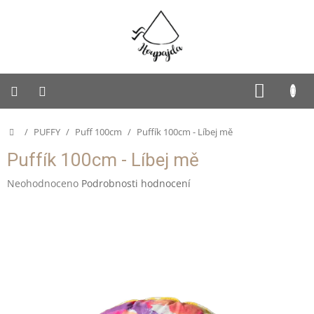
Přejít
na
obsah
SUKNĚ
NÁKUP
KOŠÍK
PUFFY
Domů
/
PUFFY
/
Puff 100cm
/
Puffík 100cm - Líbej mě
Dětská
Puffík 100cm - Líbej mě
Houpajda
Průměrné
Neohodnoceno
Podrobnosti hodnocení
Dospělácká
hodnocení
Houpajda
produktu
je
Rodinná
0,0
Houpajda
z
5
Autorská
hvězdiček.
tvorba
Doplňky