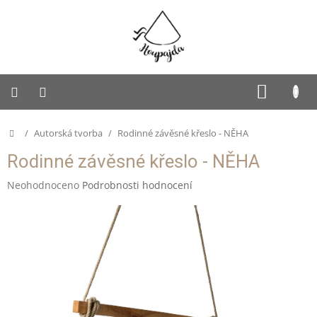
Přejít
na
obsah
SUKNĚ
NÁKUP
KOŠÍK
PUFFY
Domů
/
Autorská tvorba
/
Rodinné závěsné křeslo - NĚHA
Dětská
Rodinné závěsné křeslo - NĚHA
Houpajda
Průměrné
Neohodnoceno
Podrobnosti hodnocení
Dospělácká
hodnocení
Houpajda
produktu
je
Rodinná
0,0
Houpajda
z
5
Autorská
hvězdiček.
tvorba
Doplňky