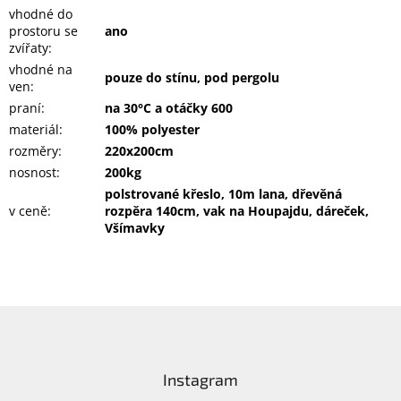
vhodné do
prostoru se
ano
zvířaty
:
vhodné na
pouze do stínu, pod pergolu
ven
:
praní
:
na 30°C a otáčky 600
materiál
:
100% polyester
rozměry
:
220x200cm
nosnost
:
200kg
polstrované křeslo, 10m lana, dřevěná
v ceně
:
rozpěra 140cm, vak na Houpajdu, dáreček,
Všímavky
Z
á
p
a
Instagram
t