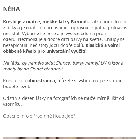
NĚHA
Křeslo je z matné, měkké látky Burundi.
Látka budí dojem
žinilky a je opatřena protišpinící úpravou - špatná přilnavost
nečistot. Výborně se pere a je vysoce odolná proti
oděru. Nežmolkuje a dobře drží barvy na světle. Chlupy se
nezapichují, nečistoty jdou dobře dolů.
Klasické a velmi
oblíbené křeslo pro univerzální využití!!
Na látku by nemělo svítit Slunce, barvy nemají UV faktor a
mohly by na Slunci blednout.
Křesla jsou
oboustranná,
můžete si vybrat na jaké straně
budete ležet.
Odstín a dezén látky na fotografiích se může mírně lišit od
vzorníku.
Obecné info o "rodinné Houpajdě"