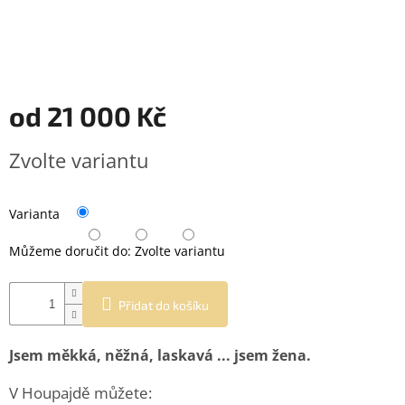
od
21 000 Kč
Měrná
Zvolte variantu
cena:
Varianta
Můžeme doručit do:
Zvolte variantu
Přidat do košíku
Jsem měkká, něžná, laskavá ... jsem žena.
V Houpajdě můžete: