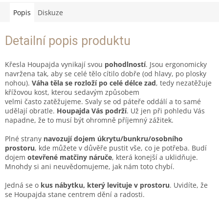
Popis
Diskuze
Detailní popis produktu
Křesla Houpajda vynikají svou
pohodlností
. Jsou ergonomicky
navržena tak, aby se celé tělo cítilo dobře (od hlavy, po plosky
nohou).
Váha těla se rozloží po celé délce zad
, tedy nezatěžuje
křížovou kost, kterou sedavým způsobem
velmi často zatěžujeme. Svaly se od páteře oddálí a to samé
udělají obratle.
Houpajda Vás podrží
. Už jen při pohledu Vás
napadne, že to musí být ohromně příjemný zážitek.
Plné strany
navozují dojem úkrytu/bunkru/osobního
prostoru
, kde můžete v důvěře pustit vše, co je potřeba. Budí
dojem
otevřené matčiny náruče
, která konejší a uklidňuje.
Mnohdy si ani neuvědomujeme, jak nám toto chybí.
Jedná se o
kus nábytku, který levituje v prostoru
. Uvidíte, že
se Houpajda stane centrem dění a radosti.