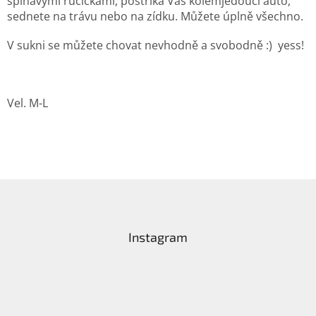
špinavými ručičkami, postříká Vás kolemjedoucí auto,
sednete na trávu nebo na zídku. Můžete úplně všechno.
V sukni se můžete chovat nevhodně a svobodně :) yess!
Vel. M-L
Z
á
p
a
Instagram
t
í