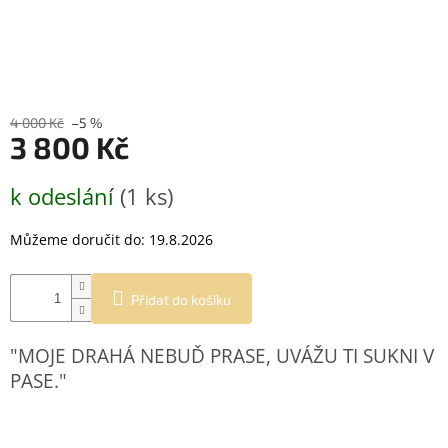
4 000 Kč
–5 %
3 800 Kč
Měrná
k odeslání
(1 ks)
cena:
Můžeme doručit do:
19.8.2026
Přidat do košíku
"MOJE DRAHÁ NEBUĎ PRASE, UVÁŽU TI SUKNI V
PASE."