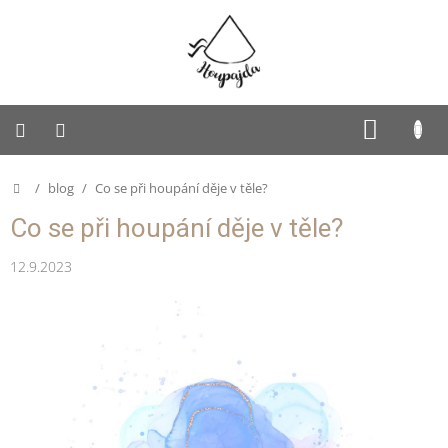
Přejít
na
obsah
SUKNĚ
NÁKUP
KOŠÍK
PUFFY
Domů
/
blog
/
Co se při houpání děje v těle?
Dětská
Co se při houpání děje v těle?
Houpajda
12.9.2023
Dospělácká
Houpajda
Rodinná
Houpajda
Autorská
tvorba
Doplňky