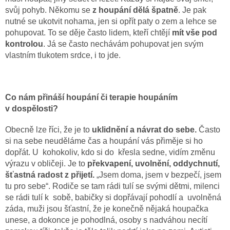
svůj pohyb. Někomu se
z houpání dělá špatně
. Je pak
nutné se ukotvit nohama, jen si opřít paty o zem a lehce se
pohupovat. To se děje často lidem, kteří chtějí
mít vše pod
kontrolou
. Já se často nechávám pohupovat jen svým
vlastním tlukotem srdce, i to jde.
Co nám přináší houpání či terapie houpáním
v dospělosti?
Obecně lze říci, že je to
uklidnění a návrat do sebe.
Často
si na sebe neuděláme čas a houpání vás přiměje si ho
dopřát. U kohokoliv, kdo si do křesla sedne, vidím změnu
výrazu v obličeji. Je to
překvapení, uvolnění, oddychnutí,
šťastná radost z přijetí.
„Jsem doma, jsem v bezpečí, jsem
tu pro sebe“. Rodiče se tam rádi tulí se svými dětmi, milenci
se rádi tulí k sobě, babičky si dopřávají pohodlí a uvolněná
záda, muži jsou šťastní, že je konečně nějaká houpačka
unese, a dokonce je pohodlná, osoby s nadváhou necítí