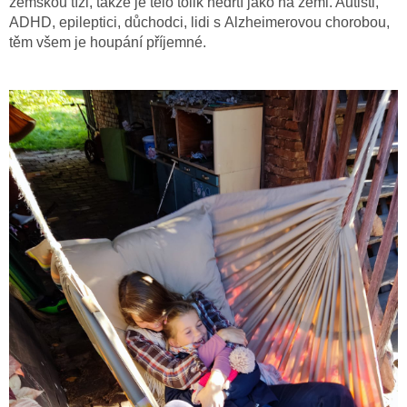
zemskou tíži, takže je tělo tolik nedrtí jako na zemi. Autisti,
ADHD, epileptici, důchodci, lidi s Alzheimerovou chorobou,
těm všem je houpání příjemné.