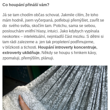
Co houpání přináší vám?
Já se tam chodím občas schovat. Jakmile cítím, že toho
mám hodně, jsem vyčerpaná, potřebuji přemýšlet, zavřít se
do svého světa, skočím tam. Potichu, sama se sebou,
poslouchám vnitřní hlasy, intuici. Jako kdybych vypínala
neokortex – intelektuální, nejmladší část mozku. S dětmi si
tam rádi zalezeme a jen tak propletení podřimujeme,
v blízkosti a tichosti.
Houpání introverty koncentruje,
extroverty uklidňuje.
Někdy se houpu s hrnkem kávy,
zpomaluji, přemýšlím, plánuji.