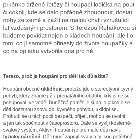
prkénko držené řetězy či houpací lodička na pouti
či cokoli, kde se dalo pořádně zhoupnout, dostat
O
mně
nohy ze země a zažít na malou chvíli vzrušující
a
o
let vzdušným prostorem. S Terezou Řehákovou si
Houpajdě
budeme povídat nejen o kladech houpání, ale i o
Terapie
tom, co jí samotné přinesly do života houpačky a
houpáním
co na oplátku vytvořila ona pro ně.
Instalace
blog
Terezo, proč je houpání pro děti tak důležité?
Obchodní
podmínky
Houpání obecně
uklidňuje
, protože jde o stereotypní kyvný
pohyb, který známe již z prenatálního období, kdy jsme se
Kontakty
pohupovali ve vodě. Buněčná paměť je silná, a jakmile se
děti dostanou znovu do kyvného pohybu, uklidní se.
Přihlášení
Probudí se u nich pocit bezpečí, přijetí, mohou se uvolnit
a jen tak spočinout v časoprostoru. Dále se vyvíjí kosterně-
svalový systém. Aktivní houpání je pro malé děti navíc
fyzicky náročné.
Děti musí zapojit svaly a ty jsou potřebné