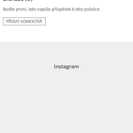
Buďte první, kdo napíše příspěvek k této položce.
PŘIDAT KOMENTÁŘ
Z
á
p
a
Instagram
t
í