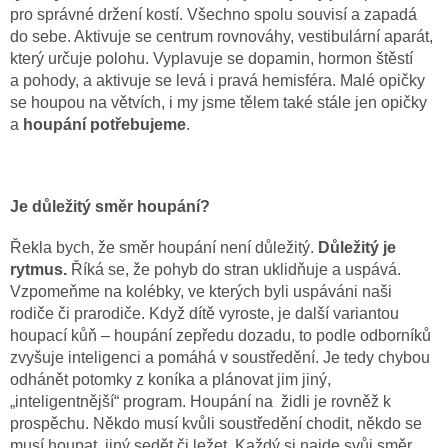
pro správné držení kostí. Všechno spolu souvisí a zapadá
do sebe. Aktivuje se centrum rovnováhy, vestibulární aparát,
který určuje polohu. Vyplavuje se dopamin, hormon štěstí
a pohody, a aktivuje se levá i pravá hemisféra. Malé opičky
se houpou na větvích, i my jsme tělem také stále jen opičky
a
houpání potřebujeme
.
Je důležitý směr houpání?
Řekla bych, že směr houpání není důležitý.
Důležitý je
rytmus.
Říká se, že pohyb do stran uklidňuje a uspává.
Vzpomeňme na kolébky, ve kterých byli uspáváni naši
rodiče či prarodiče. Když dítě vyroste, je další variantou
houpací kůň – houpání zepředu dozadu, to podle odborníků
zvyšuje inteligenci a pomáhá v soustředění. Je tedy chybou
odhánět potomky z koníka a plánovat jim jiný,
„inteligentnější“ program. Houpání na židli je rovněž k
prospěchu. Někdo musí kvůli soustředění chodit, někdo se
musí houpat, jiný sedět či ležet. Každý si najde svůj směr,