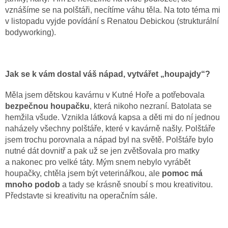
vznášíme se na polštáři, necítíme váhu těla. Na toto téma mi
v listopadu vyjde povídání s Renatou Debickou (strukturální
bodyworking).
Jak se k vám dostal váš nápad, vytvářet „houpajdy“?
Měla jsem dětskou kavárnu v Kutné Hoře a potřebovala
bezpečnou houpačku
, která nikoho nezraní. Batolata se
hemžila všude. Vznikla látková kapsa a děti mi do ní jednou
naházely všechny polštáře, které v kavárně našly. Polštáře
jsem trochu porovnala a nápad byl na světě. Polštáře bylo
nutné dát dovnitř a pak už se jen zvětšovala pro matky
a nakonec pro velké táty. Mým snem nebylo vyrábět
houpačky, chtěla jsem být veterinářkou, ale
pomoc má
mnoho podob
a tady se krásně snoubí s mou kreativitou.
Představte si kreativitu na operačním sále.