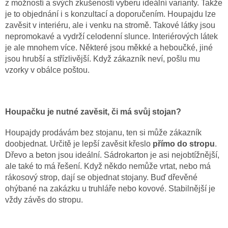
z možností a svých zkušeností vyberu ideální varianty. Takže
je to objednání i s konzultací a doporučením. Houpajdu lze
zavěsit v interiéru, ale i venku na stromě. Takové látky jsou
nepromokavé a vydrží celodenní slunce. Interiérových látek
je ale mnohem více. Některé jsou měkké a heboučké, jiné
jsou hrubší a střízlivější. Když zákazník neví, pošlu mu
vzorky v obálce poštou.
Houpačku je nutné zavěsit, či má svůj stojan?
Houpajdy prodávám bez stojanu, ten si může zákazník
doobjednat. Určitě je lepší zavěsit křeslo
přímo do stropu
.
Dřevo a beton jsou ideální. Sádrokarton je asi nejobtížnější,
ale také to má řešení. Když někdo nemůže vrtat, nebo má
rákosový strop, dají se objednat stojany. Buď dřevěné
ohýbané na zakázku u truhláře nebo kovové. Stabilnější je
vždy závěs do stropu.