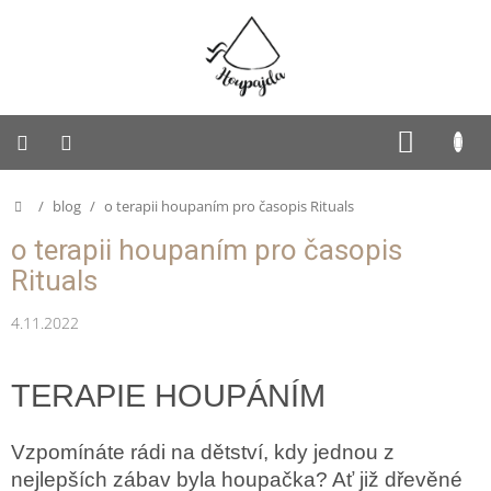
Přejít
na
obsah
SUKNĚ
NÁKUP
KOŠÍK
PUFFY
Domů
/
blog
/
o terapii houpaním pro časopis Rituals
Dětská
o terapii houpaním pro časopis
Houpajda
Rituals
Dospělácká
Houpajda
4.11.2022
Rodinná
Houpajda
TERAPIE HOUPÁNÍM
Autorská
tvorba
Vzpomínáte rádi na dětství, kdy jednou z
Doplňky
nejlepších zábav byla houpačka? Ať již dřevěné