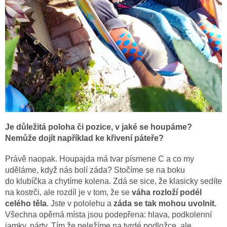
Je důležitá poloha či pozice, v jaké se houpáme?
Nemůže dojít například ke křivení páteře?
Právě naopak. Houpajda má tvar písmene C a co my
uděláme, když nás bolí záda? Stočíme se na boku
do klubíčka a chytíme kolena. Zdá se sice, že klasicky sedíte
na kostrči, ale rozdíl je v tom, že se
váha rozloží podél
celého těla
. Jste v pololehu a
záda se tak mohou uvolnit.
Všechna opěrná místa jsou podepřena: hlava, podkolenní
jamky, nárty. Tím že neležíme na tvrdé podložce, ale