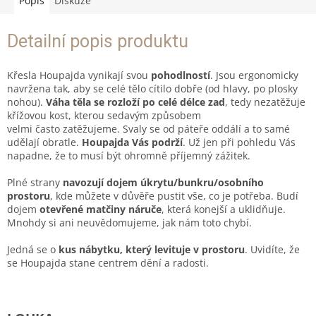
Popis
Diskuze
Detailní popis produktu
Křesla Houpajda vynikají svou
pohodlností
. Jsou ergonomicky
navržena tak, aby se celé tělo cítilo dobře (od hlavy, po plosky
nohou).
Váha těla se rozloží po celé délce zad
, tedy nezatěžuje
křížovou kost, kterou sedavým způsobem
velmi často zatěžujeme. Svaly se od páteře oddálí a to samé
udělají obratle.
Houpajda Vás podrží
. Už jen při pohledu Vás
napadne, že to musí být ohromně příjemný zážitek.
Plné strany
navozují dojem úkrytu/bunkru/osobního
prostoru
, kde můžete v důvěře pustit vše, co je potřeba. Budí
dojem
otevřené matčiny náruče
, která konejší a uklidňuje.
Mnohdy si ani neuvědomujeme, jak nám toto chybí.
Jedná se o
kus nábytku, který levituje v prostoru
. Uvidíte, že
se Houpajda stane centrem dění a radosti.