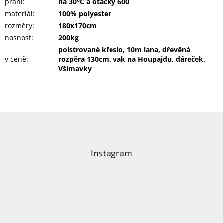
praní
:
na 30°C a otáčky 600
materiál
:
100% polyester
rozměry
:
180x170cm
nosnost
:
200kg
polstrované křeslo, 10m lana, dřevěná
v ceně
:
rozpěra 130cm, vak na Houpajdu, dáreček,
Všímavky
Z
á
p
a
Instagram
t
í