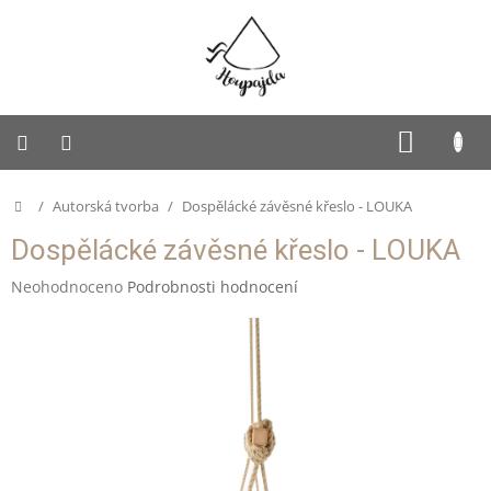
Přejít
na
obsah
SUKNĚ
NÁKUP
KOŠÍK
PUFFY
Domů
/
Autorská tvorba
/
Dospělácké závěsné křeslo - LOUKA
Dětská
Dospělácké závěsné křeslo - LOUKA
Houpajda
Průměrné
Neohodnoceno
Podrobnosti hodnocení
Dospělácká
hodnocení
Houpajda
produktu
je
Rodinná
0,0
Houpajda
z
5
Autorská
hvězdiček.
tvorba
Doplňky