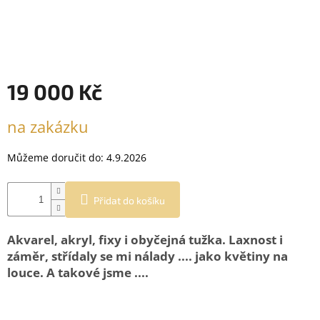
19 000 Kč
Měrná
na zakázku
cena:
Můžeme doručit do:
4.9.2026
Přidat do košíku
Akvarel, akryl, fixy i obyčejná tužka. Laxnost i
záměr, střídaly se mi nálady .... jako květiny na
louce. A takové jsme ....