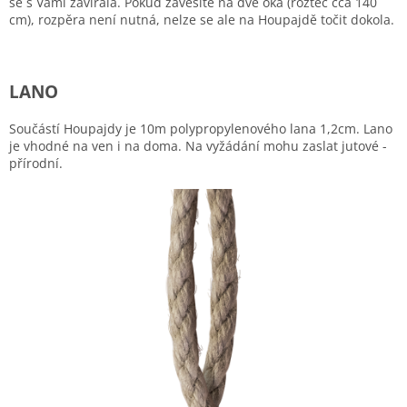
se s Vámi zavírala. Pokud zavěsíte na dvě oka (rozteč cca 140
cm), rozpěra není nutná, nelze se ale na Houpajdě točit dokola.
LANO
Součástí Houpajdy je 10m polypropylenového lana 1,2cm. Lano
je vhodné na ven i na doma. Na vyžádání mohu zaslat jutové -
přírodní.