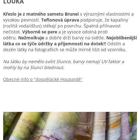
LOUKA
Křeslo je z matného sametu Brunei
s výraznými vlastnostmi a
vysokou pevností.
Teflonová úprava
podporuje, že kapaliny
(rozlitá voda/džus) stékají po povrchu. Špatná přilnavost
nečistot.
Výborně se pere
a je vysoce odolná proti
oděru.
Nežmolkuje
a dobře drží barvy na světle.
Nejoblíbenější
látka co se týče údržby a příjemnosti na dotek!!
Odstín a
dezén látky na fotografiích se může mírně lišit od vzorníku.
Na látku by nemělo svítit Slunce, barvy nemají UV faktor a
mohly by na Slunci blednout.
Obecné info o "dospělácké Houpajdě"