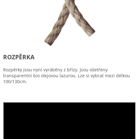
ROZPĚRKA
Rozpěrky jsou nyní vyráběny z břízy. Jsou ošetřeny
transparentní bio olejovou lazurou. Lze si vybrat mezi délkou
100/130cm.