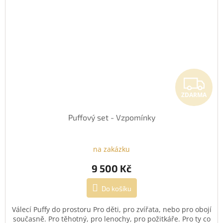
Z
ZDARMA
Puffový set - Vzpomínky
na zakázku
9 500 Kč
Do košíku
Válecí Puffy do prostoru Pro děti, pro zvířata, nebo pro obojí
současně. Pro těhotný, pro lenochy, pro požitkáře. Pro ty co