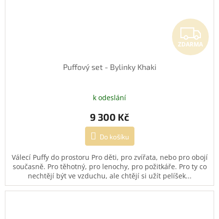
Z
ZDARMA
Puffový set - Bylinky Khaki
k odeslání
9 300 Kč
Do košíku
Válecí Puffy do prostoru Pro děti, pro zvířata, nebo pro obojí
současně. Pro těhotný, pro lenochy, pro požitkáře. Pro ty co
nechtějí být ve vzduchu, ale chtějí si užít pelíšek...