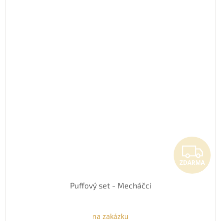
Z
ZDARMA
Puffový set - Mecháčci
na zakázku