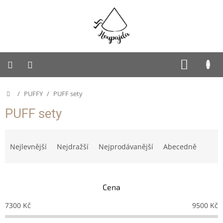
Přejít
na
obsah
SUKNĚ
NÁKUP
KOŠÍK
PUFFY
Domů
/
PUFFY
/
PUFF sety
Dětská
PUFF sety
Houpajda
Ř
Dospělácká
Houpajda
a
Nejlevnější
Nejdražší
Nejprodávanější
Abecedně
z
Rodinná
e
Houpajda
n
Cena
í
Autorská
tvorba
p
7300
Kč
9500
Kč
r
Doplňky
o