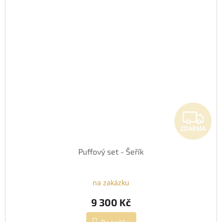
Z
ZDARMA
Puffový set - Šeřík
na zakázku
9 300 Kč