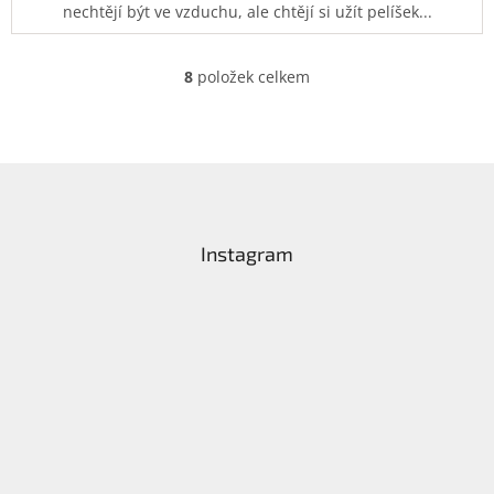
nechtějí být ve vzduchu, ale chtějí si užít pelíšek...
8
položek celkem
O
v
l
á
d
Z
a
á
c
p
í
a
Instagram
p
t
r
í
v
k
y
v
ý
p
i
s
u