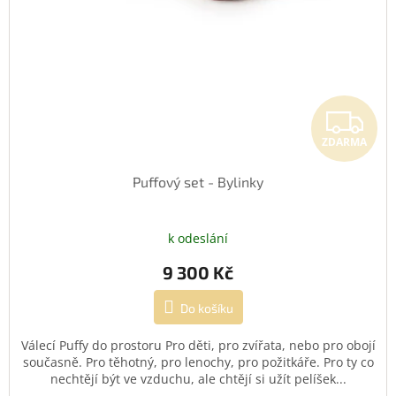
Z
ZDARMA
Puffový set - Bylinky
k odeslání
9 300 Kč
Do košíku
Válecí Puffy do prostoru Pro děti, pro zvířata, nebo pro obojí
současně. Pro těhotný, pro lenochy, pro požitkáře. Pro ty co
nechtějí být ve vzduchu, ale chtějí si užít pelíšek...