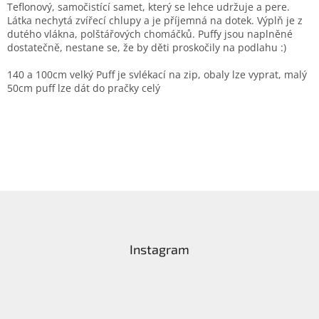
Teflonový, samočistící samet, který se lehce udržuje a pere.
Látka nechytá zvířecí chlupy a je příjemná na dotek. Výplň je z
dutého vlákna, polštářových chomáčků. Puffy jsou naplněné
dostatečně, nestane se, že by děti proskočily na podlahu :)
140 a 100cm velký Puff je svlékací na zip, obaly lze vyprat, malý
50cm puff lze dát do pračky celý
Z
á
p
a
Instagram
t
í