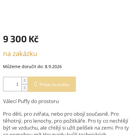
9 300 Kč
Měrná
na zakázku
cena:
Můžeme doručit do:
8.9.2026
Přidat do košíku
Válecí Puffy do prostoru
Pro děti, pro zvířata, nebo pro obojí současně. Pro
těhotný, pro lenochy, pro požitkáře. Pro ty co nechtějí
být ve vzduchu, ale chtějí si užít pelíšek na zemi. Pro ty
co nemohou mít Houpajdu kvůli technických