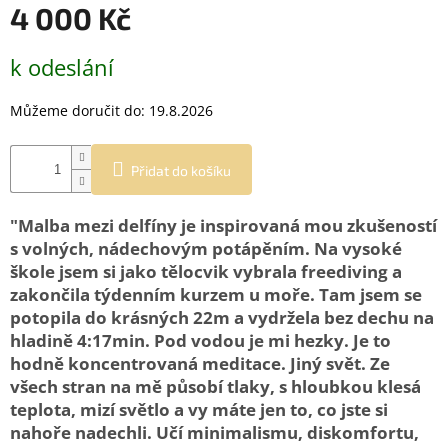
4 000 Kč
Měrná
k odeslání
cena:
Můžeme doručit do:
19.8.2026
Přidat do košíku
"Malba mezi delfíny je inspirovaná mou zkušeností
s volných, nádechovým potápěním. Na vysoké
škole jsem si jako tělocvik vybrala freediving a
zakončila týdenním kurzem u moře. Tam jsem se
potopila do krásných 22m a vydržela bez dechu na
hladině 4:17min. Pod vodou je mi hezky. Je to
hodně koncentrovaná meditace. Jiný svět. Ze
všech stran na mě působí tlaky, s hloubkou klesá
teplota, mizí světlo a vy máte jen to, co jste si
nahoře nadechli. Učí minimalismu, diskomfortu,