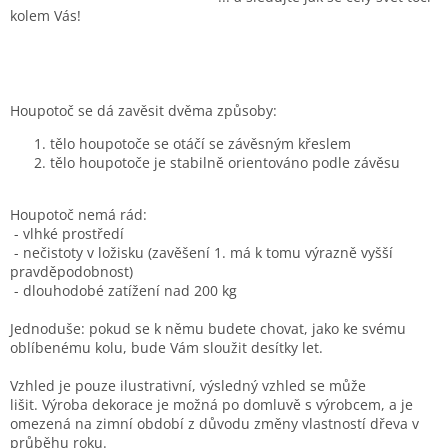
kolem Vás!
Houpotoč se dá zavěsit dvěma způsoby:
tělo houpotoče se otáčí se závěsným křeslem
tělo houpotoče je stabilně orientováno podle závěsu
Houpotoč nemá rád:
- vlhké prostředí
- nečistoty v ložisku (zavěšení 1. má k tomu výrazně vyšší
pravděpodobnost)
- dlouhodobé zatížení nad 200 kg
Jednoduše: pokud se k němu budete chovat, jako ke svému
oblíbenému kolu, bude Vám sloužit desítky let.
Vzhled
je pouze ilustrativní, výsledný vzhled se může
lišit.
Výroba dekorace je možná po domluvě s výrobcem, a je
omezená na zimní období z důvodu změny vlastností dřeva v
průběhu roku.