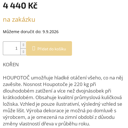
4 440 Kč
Měrná
na zakázku
cena:
Můžeme doručit do:
9.9.2026
Přidat do košíku
KOŘEN
HOUPOTOČ umožňuje hladké otáčení všeho, co na něj
zavěsíte.
Nosnost Houpotoče je 220 kg při
dlouhodobém zatížení a více než dvojnásobek při
krátkodobém. Obsahuje kvalitní průmyslová kuličková
ložiska. Vzhled je pouze ilustrativní, výsledný vzhled se
může lišit. Výroba dekorace je možná po domluvě s
výrobcem, a je omezená na zimní období z důvodu
změny vlastností dřeva v průběhu roku.