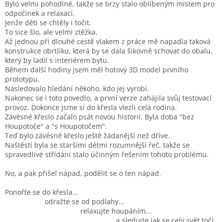
Bylo velmi pohodlné, takže se brzy stalo oblíbeným místem pro
odpočinek a relaxaci.
Jenže děti se chtěly i točit.
To
sice
šlo, ale velmi ztěžka.
Až jednou při dlouhé cestě vlakem z práce mě napadla taková
konstrukce obrtlíku, která by se dala šikovně schovat do obalu,
který by ladil s interiérem bytu.
Během další hodiny jsem měl hotový 3D model prvního
prototypu.
Následovalo hledání někoho, kdo jej vyrobí.
Nakonec se i toto povedlo, a první verze zahájila svůj testovací
provoz. Dokonce jsme si do křesla vlezli celá rodina.
Závěsné křeslo začalo psát novou historii. Byla doba "bez
Houpotoče" a "s Houpotočem".
Teď bylo závěsné křeslo ještě žádanější než dříve.
Naštěstí byla se staršími dětmi rozumnější řeč, takže se
spravedlivé střídání stalo účinným řešením tohoto problému.
No, a pak přišel nápad, podělit se o ten nápad.
Ponořte se do křesla...
odražte se od podlahy...
relaxujte houpáním...
... a sledujte jak se celý svět točí