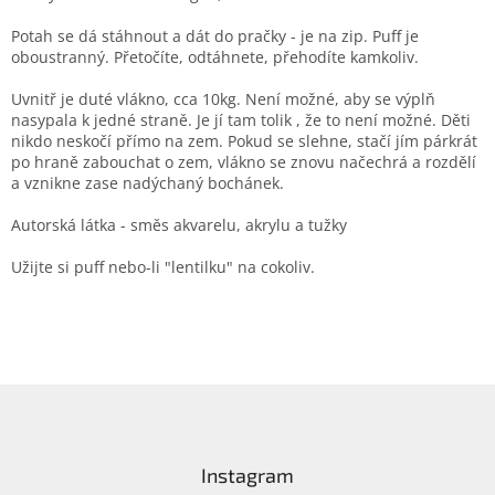
Potah se dá stáhnout a dát do pračky - je na zip. Puff je
oboustranný. Přetočíte, odtáhnete, přehodíte kamkoliv.
Uvnitř je duté vlákno, cca 10kg. Není možné, aby se výplň
nasypala k jedné straně. Je jí tam tolik , že to není možné. Děti
nikdo neskočí přímo na zem. Pokud se slehne, stačí jím párkrát
po hraně zabouchat o zem, vlákno se znovu načechrá a rozdělí
a vznikne zase nadýchaný bochánek.
Autorská látka - směs akvarelu, akrylu a tužky
Užijte si puff nebo-li "lentilku" na cokoliv.
Z
á
p
a
Instagram
t