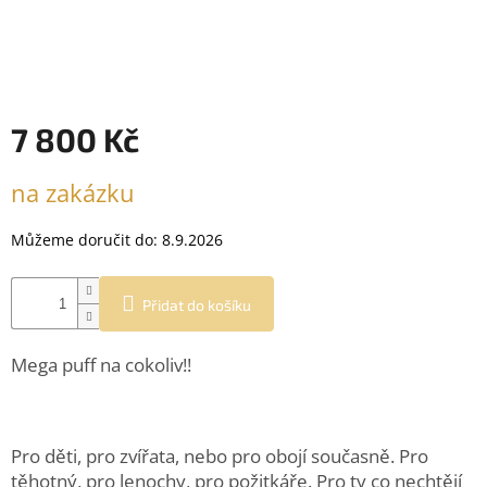
7 800 Kč
Měrná
na zakázku
cena:
Můžeme doručit do:
8.9.2026
Přidat do košíku
Mega puff na cokoliv!!
Pro děti, pro zvířata, nebo pro obojí současně. Pro
těhotný, pro lenochy, pro požitkáře. Pro ty co nechtějí