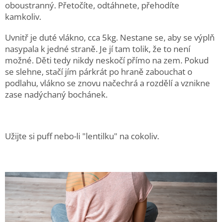
oboustranný. Přetočíte, odtáhnete, přehodíte
kamkoliv.
Uvnitř je duté vlákno, cca 5kg. Nestane se, aby se výplň
nasypala k jedné straně. Je jí tam tolik, že to není
možné. Děti tedy nikdy neskočí přímo na zem. Pokud
se slehne, stačí jím párkrát po hraně zabouchat o
podlahu, vlákno se znovu načechrá a rozdělí a vznikne
zase nadýchaný bochánek.
Užijte si puff nebo-li "lentilku" na cokoliv.