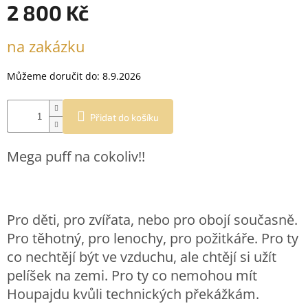
2 800 Kč
Měrná
na zakázku
cena:
Můžeme doručit do:
8.9.2026
Přidat do košíku
Mega puff na cokoliv!!
Pro děti, pro zvířata, nebo pro obojí současně.
Pro těhotný, pro lenochy, pro požitkáře. Pro ty
co nechtějí být ve vzduchu, ale chtějí si užít
pelíšek na zemi. Pro ty co nemohou mít
Houpajdu kvůli technických překážkám.