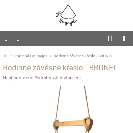
Přejít
na
obsah
SUKNĚ
NÁKUP
KOŠÍK
PUFFY
Domů
/
Rodinná Houpajda
/
Rodinné závěsné křeslo - BRUNEI
Dětská
Rodinné závěsné křeslo - BRUNEI
Houpajda
Průměrné
Neohodnoceno
Podrobnosti hodnocení
Dospělácká
hodnocení
Houpajda
produktu
je
Rodinná
0,0
Houpajda
z
5
Autorská
hvězdiček.
tvorba
Doplňky