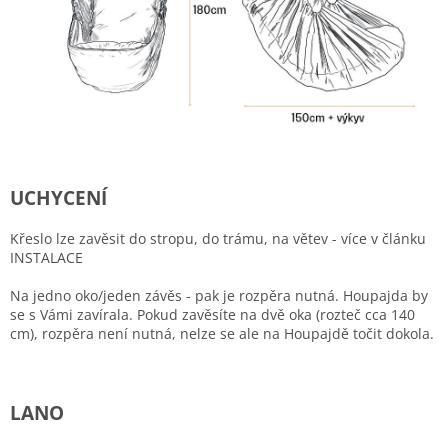
UCHYCENÍ
Křeslo lze zavěsit do stropu, do trámu, na větev - více v článku
INSTALACE
Na jedno oko/jeden závěs - pak je rozpěra nutná. Houpajda by
se s Vámi zavírala. Pokud zavěsíte na dvě oka (rozteč cca 140
cm), rozpěra není nutná, nelze se ale na Houpajdě točit dokola.
LANO