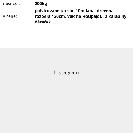
nosnost
:
200kg
polstrované křeslo, 10m lana, dřevěná
v ceně
:
rozpěra 130cm, vak na Houpajdu, 2 karabiny,
dáreček
Z
á
p
a
Instagram
t
í