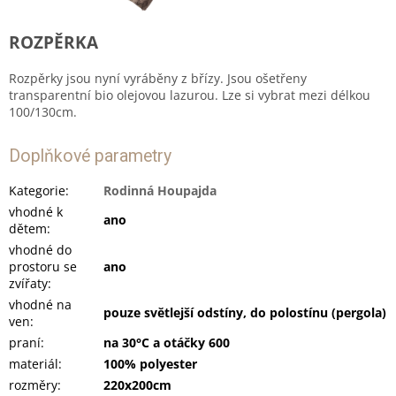
ROZPĚRKA
Rozpěrky jsou nyní vyráběny z břízy. Jsou ošetřeny
transparentní bio olejovou lazurou. Lze si vybrat mezi délkou
100/130cm.
Doplňkové parametry
Kategorie
:
Rodinná Houpajda
vhodné k
ano
dětem
:
vhodné do
prostoru se
ano
zvířaty
:
vhodné na
pouze světlejší odstíny, do polostínu (pergola)
ven
:
praní
:
na 30°C a otáčky 600
materiál
:
100% polyester
rozměry
:
220x200cm