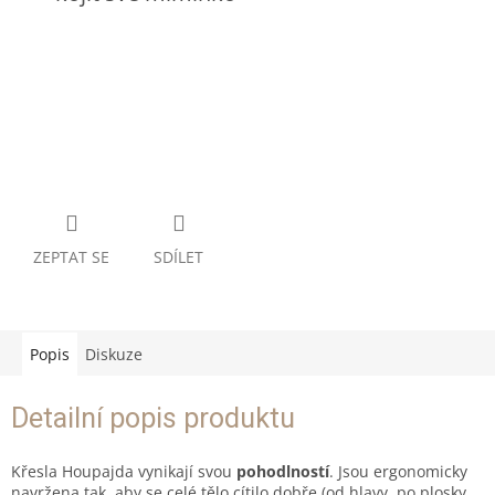
ZEPTAT SE
SDÍLET
Popis
Diskuze
Detailní popis produktu
Křesla Houpajda vynikají svou
pohodlností
. Jsou ergonomicky
navržena tak, aby se celé tělo cítilo dobře (od hlavy, po plosky