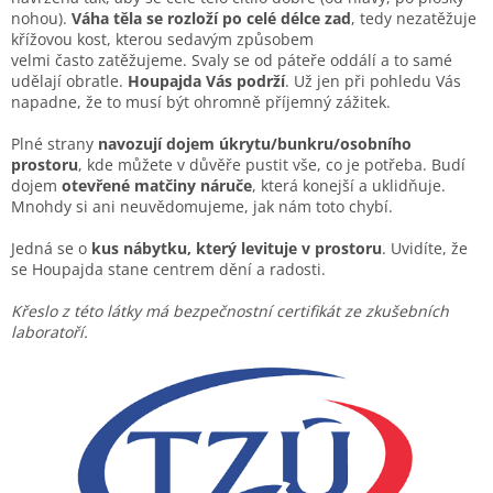
nohou).
Váha těla se rozloží po celé délce zad
, tedy nezatěžuje
křížovou kost, kterou sedavým způsobem
velmi často zatěžujeme. Svaly se od páteře oddálí a to samé
udělají obratle.
Houpajda Vás podrží
. Už jen při pohledu Vás
napadne, že to musí být ohromně příjemný zážitek.
Plné strany
navozují dojem úkrytu/bunkru/osobního
prostoru
, kde můžete v důvěře pustit vše, co je potřeba. Budí
dojem
otevřené matčiny náruče
, která konejší a uklidňuje.
Mnohdy si ani neuvědomujeme, jak nám toto chybí.
Jedná se o
kus nábytku, který levituje v prostoru
. Uvidíte, že
se Houpajda stane centrem dění a radosti.
Křeslo z této látky má bezpečnostní certifikát ze zkušebních
laboratoří.