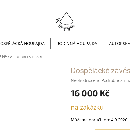
OSPĚLÁCKÁ HOUPAJDA
RODINNÁ HOUPAJDA
AUTORSKÁ
é křeslo - BUBBLES PEARL
Dospělácké závěs
Průměrné
Neohodnoceno
Podrobnosti h
hodnocení
16 000 Kč
produktu
je
0,0
Měrná
na zakázku
z
cena:
5
hvězdiček.
Můžeme doručit do:
4.9.2026