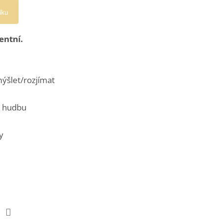
íku
entní.
ýšlet/rozjímat
t hudbu
y