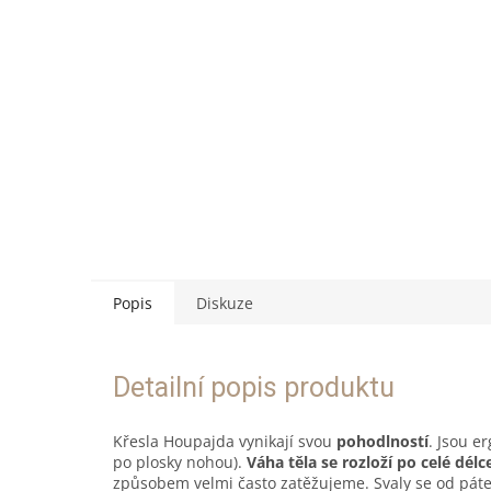
Popis
Diskuze
Detailní popis produktu
Křesla Houpajda vynikají svou
pohodlností
. Jsou e
po plosky nohou).
Váha těla se rozloží po celé délc
způsobem velmi často zatěžujeme. Svaly se od páteř