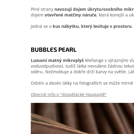
Plné strany
navozují dojem úkrytu/osobního mik
dojem
otevřené matčiny náruče
, která konejší a 
Jedná se o
kus nábytku, který levituje v prostoru
.
BUBBLES PEARL
Luxusní matný mikroplyš
Mellange s výraznými vl
voduodpudivost, tudíž látka nevsákne žádnou tekuti
oděru. Nežmolkuje a dobře drží barvy na světle. Lát
Odstín a dezén látky na fotografiích se může mírně l
Obecné info o "dospělácké Houpajdě"