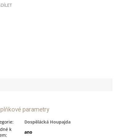
A
SDÍLET
plňkové parametry
egorie
:
Dospělácká Houpajda
dné k
ano
tem
: