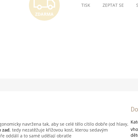
ZDARM
TISK
ZEPTAT SE
ZDARMA
Do
Kat
rgonomicky navržena tak, aby se celé tělo cítilo dobře (od hlavy,
vho
e zad
, tedy nezatěžuje křížovou kost, kterou sedavým
dě
e oddálí a to samé udělají obratle​