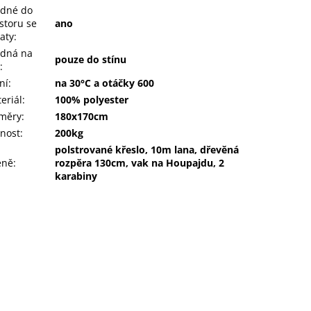
dné do
storu se
ano
řaty
:
dná na
pouze do stínu
:
ní
:
na 30°C a otáčky 600
eriál
:
100% polyester
měry
:
180x170cm
nost
:
200kg
polstrované křeslo, 10m lana, dřevěná
eně
:
rozpěra 130cm, vak na Houpajdu, 2
karabiny