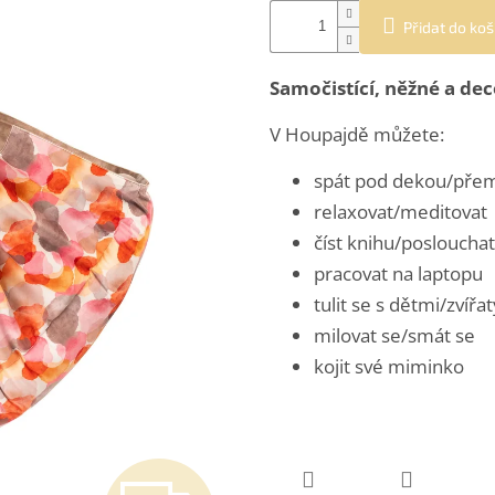
Přidat do koš
Samočistící, něžné a dec
V Houpajdě můžete:
spát pod dekou/přem
relaxovat/meditovat
číst knihu/posloucha
pracovat na laptopu
tulit se s dětmi/zvířat
milovat se/smát se
kojit své miminko