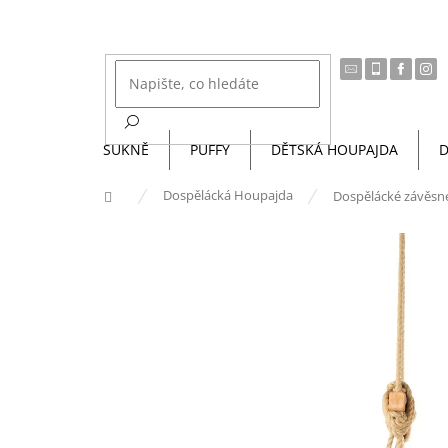
Přejít
na
obsah
SUKNĚ
PUFFY
DĚTSKÁ HOUPAJDA
D
Domů
Dospělácká Houpajda
Dospělácké závěsn