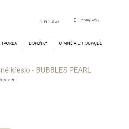
NÁKUPNÍ
Prázdný košík
Přihlášení
KOŠÍK
 TVORBA
DOPLŇKY
O MNĚ A O HOUPAJDĚ
TERAPI
né křeslo - BUBBLES PEARL
odnocení