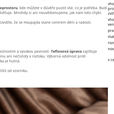
vho
roprostoru
, kde můžete v důvěře pustit vše, co je potřeba. Budí
pro
uklidňuje. Mnohdy si ani neuvědomujeme, jak nám toto chybí.
zví
vho
 Uvidíte, že se Houpajda stane centrem dění a radosti.
ven
pra
mat
roz
nos
astnostmi a vysokou pevností.
Teflonová úprava
zajišťuje
nu ani nečistoty v roztoku. Výborná odolnost proti
v c
ka je hutná.
išit od vzorníku.