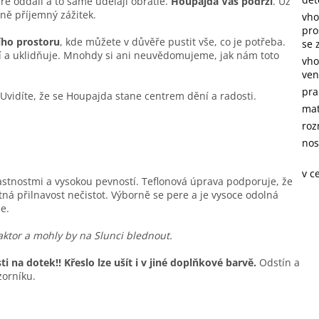
e oddálí a to samé udělají obratle.
Houpajda Vás podrží
. Už
ně příjemný zážitek.
vho
pro
ího prostoru
, kde můžete v důvěře pustit vše, co je potřeba.
se 
ší a uklidňuje. Mnohdy si ani neuvědomujeme, jak nám toto
vho
ven
pra
 Uvidíte, že se Houpajda stane centrem dění a radosti.
mat
roz
nos
v c
stnostmi a vysokou pevností. Teflonová úprava podporuje, že
tná přilnavost nečistot. Výborně se pere a je vysoce odolná
e.
aktor a mohly by na Slunci blednout.
i na dotek!! Křeslo lze ušít i v jiné doplňkové barvě.
Odstín a
zorníku.