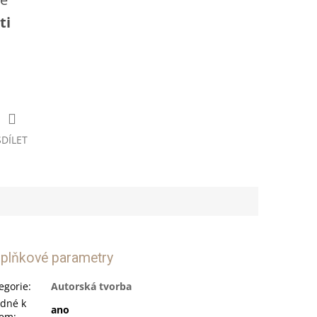
A
ti
SDÍLET
plňkové parametry
egorie
:
Autorská tvorba
dné k
ano
tem
: