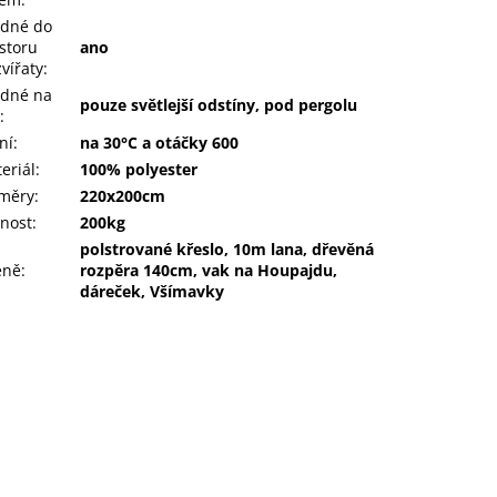
dné do
storu
ano
zvířaty
:
dné na
pouze světlejší odstíny, pod pergolu
:
ní
:
na 30°C a otáčky 600
eriál
:
100% polyester
měry
:
220x200cm
nost
:
200kg
polstrované křeslo, 10m lana, dřevěná
eně
:
rozpěra 140cm, vak na Houpajdu,
dáreček, Všímavky