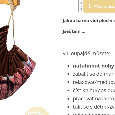
Přidat do koš
Jakou barvu vidí plod v
Jseš tam ...
V Houpajdě můžete:
natáhnout nohy
zabalit se do ma
relaxovat/medito
číst knihu/poslo
pracovat na lapt
tulit se s dětmi/zv
milovat se/smát 