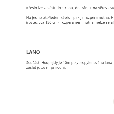
Křeslo lze zavěsit do stropu, do trámu, na větev - 
Na jedno oko/jeden závěs - pak je rozpěra nutná. Ho
(rozteč cca 150 cm), rozpěra není nutná, nelze se a
LANO
Součástí Houpajdy je 10m polypropylenového lana 
zaslat jutové - přírodní.