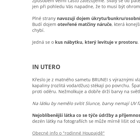
způsobem velmi často zatěžujeme. Svaly se od páteř
jen při pohledu Vás napadne, že to musí být ohrom
Plné strany
navozují dojem úkrytu/bunkru/osobn
Budí dojem
otevřené matčiny náruče
, která konej
chybí.
Jedná se o
kus nábytku, který levituje v prostoru
.
IN UTERO
Křeslo je z matného sametu BRUNEI s výraznými vla
kapaliny (rozlitá voda/džus) stékají po povrchu. Špa
proti oděru. Nežmolkuje a dobře drží barvy na světl
Na látku by nemělo svítit Slunce, barvy nemají UV f
Nejoblíbenější látka co se týče údržby a příjemnost
dezén látky na fotografiích se může mírně lišit od v
Obecné info o "rodinné Houpajdě"