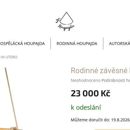
OSPĚLÁCKÁ HOUPAJDA
RODINNÁ HOUPAJDA
AUTORSKÁ
- IN UTERO
Rodinné závěsné 
Průměrné
Neohodnoceno
Podrobnosti h
hodnocení
23 000 Kč
produktu
je
0,0
Měrná
k odeslání
z
cena:
5
hvězdiček.
Můžeme doručit do:
19.8.2026