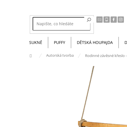
Přejít
na
obsah
SUKNĚ
PUFFY
DĚTSKÁ HOUPAJDA
D
Domů
Autorská tvorba
Rodinné závěsné křeslo 