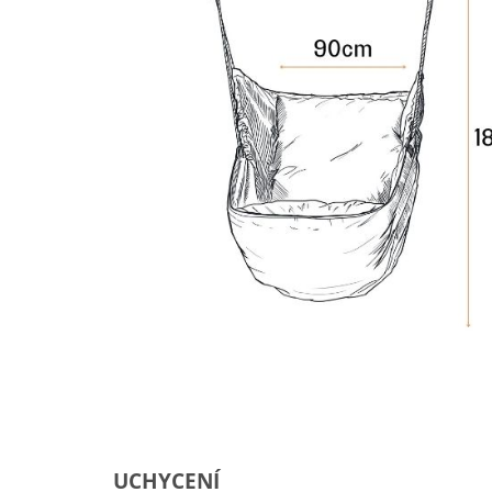
U
CHYCENÍ