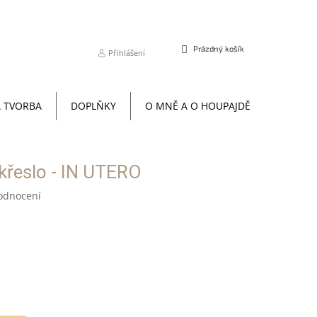
NÁKUPNÍ
Prázdný košík
Přihlášení
KOŠÍK
 TVORBA
DOPLŇKY
O MNĚ A O HOUPAJDĚ
TERAPI
křeslo - IN UTERO
odnocení