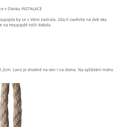
více v článku INSTALACE
upajda by se s Vámi zavírala. Zda-li zavěsíte na dvě oka
le na Houpajdě točit dokola.
1,2cm. Lano je vhodné na ven i na doma. Na vyžádání mohu