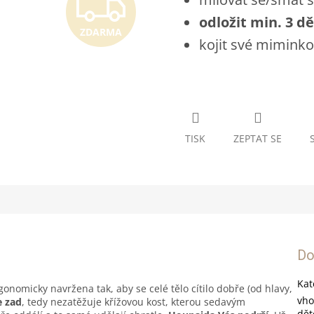
ZDARM
odložit min. 3 dě
ZDARMA
kojit své miminko
TISK
ZEPTAT SE
Do
Kat
rgonomicky navržena tak, aby se celé tělo cítilo dobře (od hlavy,
vho
e zad
, tedy nezatěžuje křížovou kost, kterou sedavým
dě