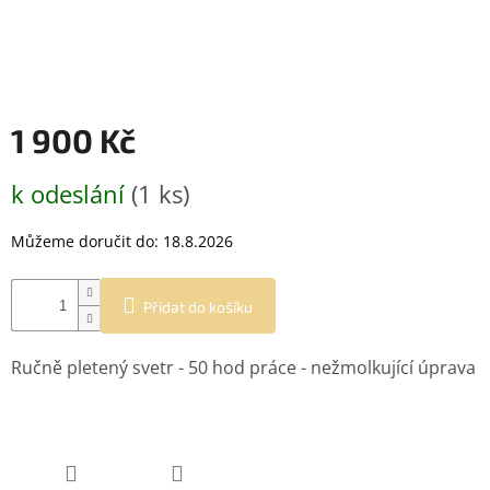
1 900 Kč
Měrná
k odeslání
(1 ks)
cena:
Můžeme doručit do:
18.8.2026
Přidat do košíku
Ručně pletený svetr - 50 hod práce - nežmolkující úprava