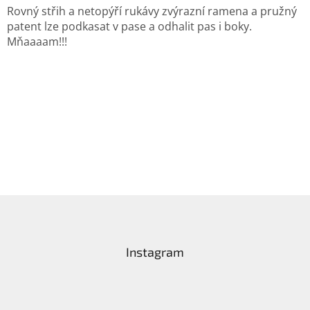
Rovný střih a netopýří rukávy zvýrazní ramena a pružný
patent lze podkasat v pase a odhalit pas i boky.
Mňaaaam!!!
Z
á
p
a
Instagram
t
í